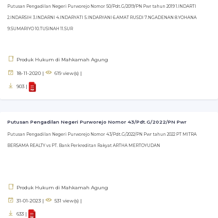
Putusan Pengadilan Negeri Purworejo Nomor 50/Pdt.G/2019/PN Pwr tahun 2019 1.INDARTI
2.INDARSIH 3.INDARNI 4.INDARYATI 5.INDARYANI 6.AMAT RUSDI 7.NGADENAN 8.YOHANA
9.SUMARIYO 10.TUSINAH 11.SUR
Produk Hukum di Mahkamah Agung
18-11-2020 |
619 view(s) |
903 |
Putusan Pengadilan Negeri Purworejo Nomor 43/Pdt.G/2022/PN Pwr
Putusan Pengadilan Negeri Purworejo Nomor 43/Pdt.G/2022/PN Pwr tahun 2022 PT MITRA
BERSAMA REALTY vs PT. Bank Perkreditan Rakyat ARTHA MERTOYUDAN
Produk Hukum di Mahkamah Agung
31-01-2023 |
531 view(s) |
633 |