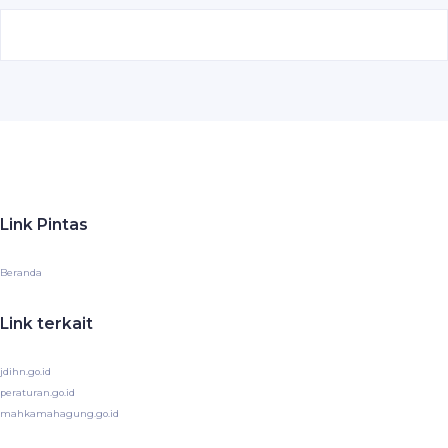
Link Pintas
Beranda
Link terkait
jdihn.go.id
peraturan.go.id
mahkamahagung.go.id