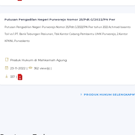
Putusan Pengadilan Negeri Purworejo Nomor 25/Pdt.G/2022/PN Pwr
Putusan Pengadilan Negeri Purworejo Nomor 25/Pdt.G/2022/PN Pwr tahun 2022 Achmad Iswanto
Toil vs 1.PT. Bank Tabungan Pesiunan, Tbk Kantor Cabang Pembantu UMK Purworejo, 2.Kantor
KPKNL Purwokerto
Produk Hukum di Mahkamah Agung
23-11-2022 |
362 view(s) |
337 |
PRODUK HUKUM SELENGKAPN