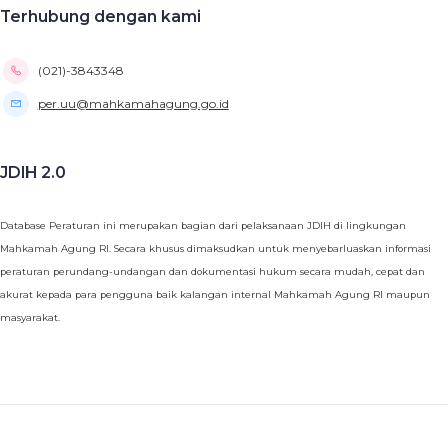
Terhubung dengan kami
(021)-3843348
per.uu@mahkamahagung.go.id
JDIH 2.0
Database Peraturan ini merupakan bagian dari pelaksanaan JDIH di lingkungan
Mahkamah Agung RI. Secara khusus dimaksudkan untuk menyebarluaskan informasi
peraturan perundang-undangan dan dokumentasi hukum secara mudah, cepat dan
akurat kepada para pengguna baik kalangan internal Mahkamah Agung RI maupun
masyarakat.